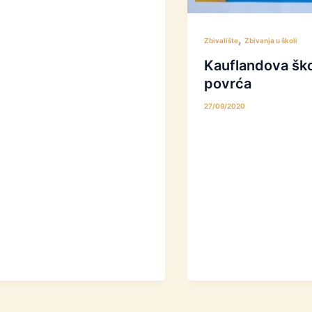
,
Zbivalište
Zbivanja u školi
Kauflandova ško
povrća
27/09/2020