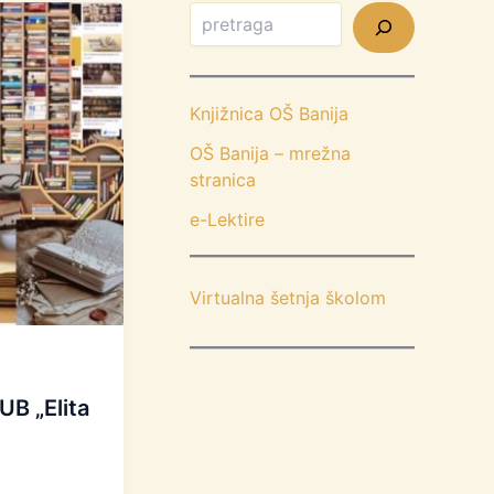
Knjižnica OŠ Banija
OŠ Banija – mrežna
stranica
e-Lektire
Virtualna šetnja školom
B „Elita