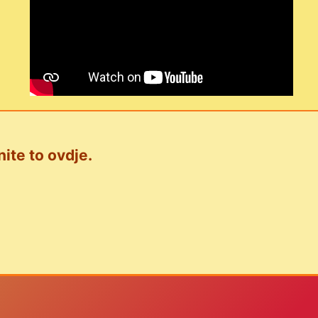
nite to ovdje.