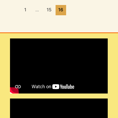
1
…
15
16