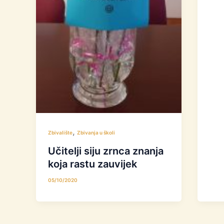
,
Zbivalište
Zbivanja u školi
Učitelji siju zrnca znanja
koja rastu zauvijek
05/10/2020