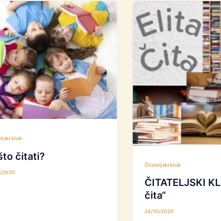
ljski klub
to čitati?
Čitateljski klub
0/2020
ČITATELJSKI KLU
čita“
24/10/2020