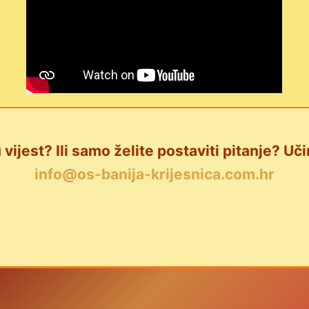
 vijest? Ili samo želite postaviti pitanje? Uči
info@os-banija-krijesnica.com.hr