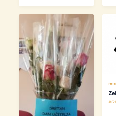
Projek
Zel
28/0