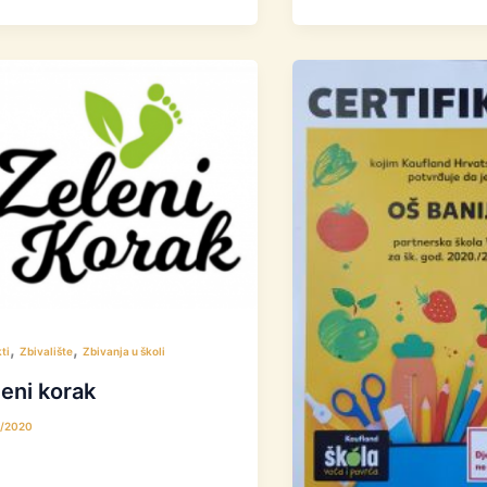
,
,
ti
Zbivalište
Zbivanja u školi
eni korak
9/2020