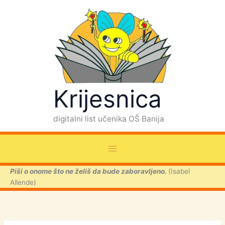
P
Skip
r
to
e
content
t
r
a
g
a
Krijesnica
digitalni list učenika OŠ Banija
Piši o onome što ne želiš da bude zaboravljeno.
(Isabel
Allende)