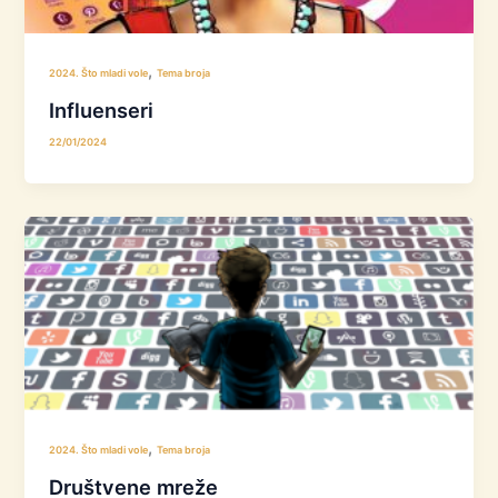
,
2024. Što mladi vole
Tema broja
Influenseri
22/01/2024
,
2024. Što mladi vole
Tema broja
Društvene mreže