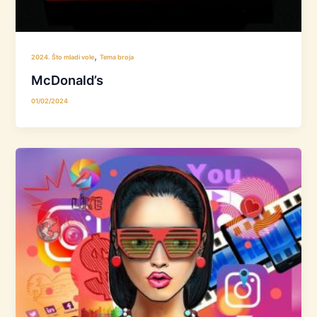
,
2024. Što mladi vole
Tema broja
McDonald’s
01/02/2024