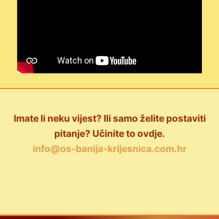
Imate li neku vijest? Ili samo želite postaviti
pitanje? Učinite to ovdje.
info@os-banija-krijesnica.com.hr