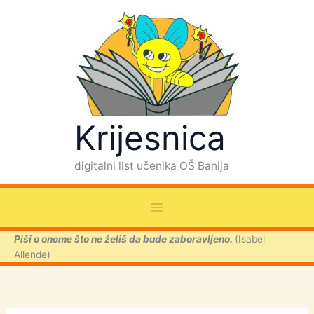
P
Skip
r
to
e
content
t
r
a
g
a
Krijesnica
digitalni list učenika OŠ Banija
Piši o onome što ne želiš da bude zaboravljeno.
(Isabel
Allende)