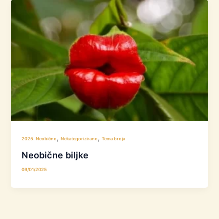
,
,
2025. Neobično
Nekategorizirano
Tema broja
Neobične biljke
09/01/2025