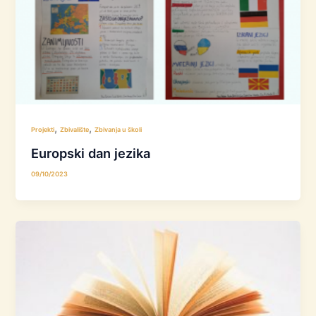
,
,
Projekti
Zbivalište
Zbivanja u školi
Europski dan jezika
09/10/2023