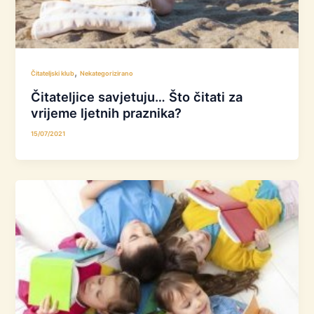
,
Čitateljski klub
Nekategorizirano
Čitateljice savjetuju… Što čitati za
vrijeme ljetnih praznika?
15/07/2021