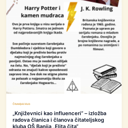
Čitateljski klub
„Književnici kao influenceri“ – izložba
radova članica i članova čitateljskog
kluba OŠ Banija „Elita čita“