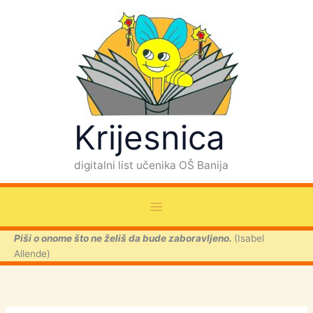
P
Skip
r
to
e
content
t
r
a
g
a
Krijesnica
digitalni list učenika OŠ Banija
Piši o onome što ne želiš da bude zaboravljeno.
(Isabel
Allende)