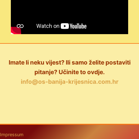
Imate li neku vijest? Ili samo želite postaviti
pitanje? Učinite to ovdje.
info@os-banija-krijesnica.com.hr
Impressum