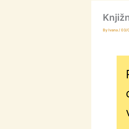
Knjiž
By
Ivana
/
03/