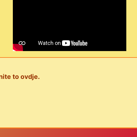
nite to ovdje.