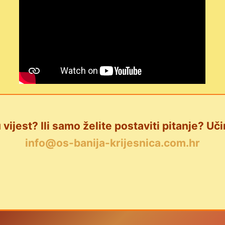
 vijest? Ili samo želite postaviti pitanje? Uči
info@os-banija-krijesnica.com.hr