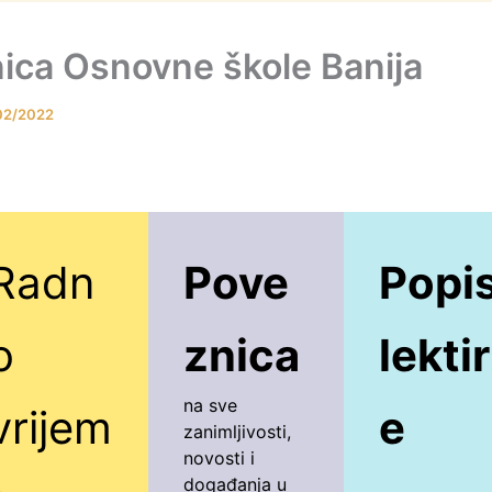
nica Osnovne škole Banija
02/2022
Radn
Pove
Popi
o
znica
lektir
na sve
vrijem
e
zanimljivosti,
novosti i
događanja u