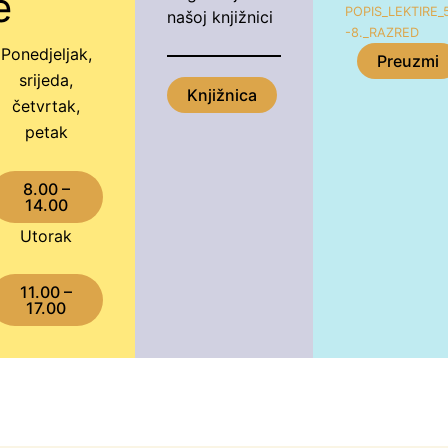
e
POPIS_LEKTIRE_
našoj knjižnici
-8._RAZRED
Ponedjeljak,
Preuzmi
srijeda,
Knjižnica
četvrtak,
petak
8.00 –
14.00
Utorak
11.00 –
17.00