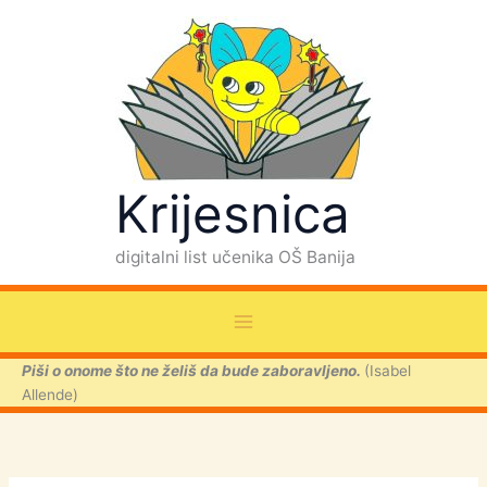
Skip
to
content
Krijesnica
digitalni list učenika OŠ Banija
Piši o onome što ne želiš da bude zaboravljeno.
(Isabel
Allende)