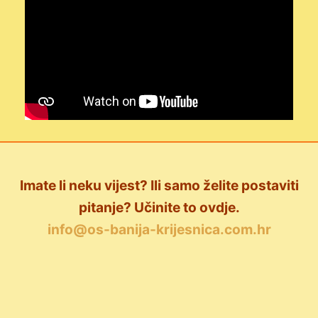
Imate li neku vijest? Ili samo želite postaviti
pitanje? Učinite to ovdje.
info@os-banija-krijesnica.com.hr