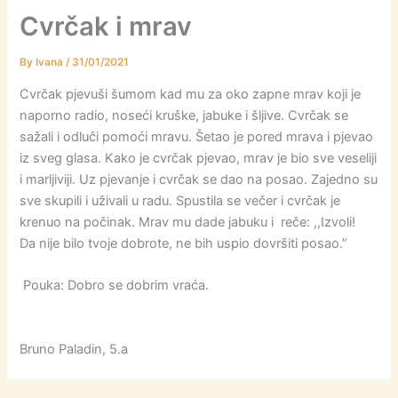
Cvrčak i mrav
By
Ivana
/
31/01/2021
Cvrčak pjevuši šumom kad mu za oko zapne mrav koji je
naporno radio, noseći kruške, jabuke i šljive. Cvrčak se
sažali i odluči pomoći mravu. Šetao je pored mrava i pjevao
iz sveg glasa. Kako je cvrčak pjevao, mrav je bio sve veseliji
i marljiviji. Uz pjevanje i cvrčak se dao na posao. Zajedno su
sve skupili i uživali u radu. Spustila se večer i cvrčak je
krenuo na počinak. Mrav mu dade jabuku i reče: ,,Izvoli!
Da nije bilo tvoje dobrote, ne bih uspio dovršiti posao.”
Pouka: Dobro se dobrim vraća.
Bruno Paladin, 5.a