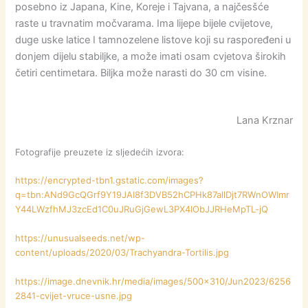
posebno iz Japana, Kine, Koreje i Tajvana, a najčesšće
raste u travnatim močvarama. Ima lijepe bijele cvijetove,
duge uske latice I tamnozelene listove koji su raspoređeni u
donjem dijelu stabiljke, a može imati osam cvjetova širokih
četiri centimetara. Biljka može narasti do 30 cm visine.
Lana Krznar
Fotografije preuzete iz sljedećih izvora:
https://encrypted-tbn1.gstatic.com/images?
q=tbn:ANd9GcQGrf9Y19JAI8f3DVB52hCPHk87allDjt7RWnOWImr
Y44LWzfhMJ3zcEd1C0uJRuGjGewL3PX4IObJJRHeMpTL-jQ
https://unusualseeds.net/wp-
content/uploads/2020/03/Trachyandra-Tortilis.jpg
https://image.dnevnik.hr/media/images/500×310/Jun2023/6256
2841-cvijet-vruce-usne.jpg