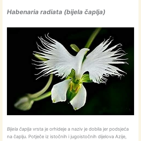
Habenaria radiata (bijela čaplja)
Bijela čaplja
vrsta je orhideje a naziv je dobila jer podsjeća
na čaplju. Potječe iz istočnih i jugoistočnih dijelova Azije,