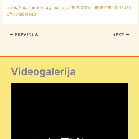
https://bs.plantnet.org/image/o/1917b0f61ccd988918ba62f8a20
9f4134a8bfbe8
PREVIOUS
NEXT
Videogalerija