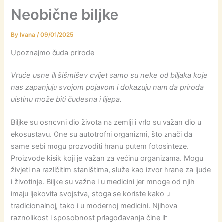
Neobične biljke
By
Ivana
/
09/01/2025
Upoznajmo čuda prirode
Vruće usne ili šišmišev cvijet samo su neke od biljaka koje
nas zapanjuju svojom pojavom i dokazuju nam da priroda
uistinu može biti čudesna i lijepa.
Biljke su osnovni dio života na zemlji i vrlo su važan dio u
ekosustavu. One su autotrofni organizmi, što znači da
same sebi mogu prozvoditi hranu putem fotosinteze.
Proizvode kisik koji je važan za većinu organizama. Mogu
živjeti na različitim staništima, služe kao izvor hrane za ljude
i životinje. Biljke su važne i u medicini jer mnoge od njih
imaju ljekovita svojstva, stoga se koriste kako u
tradicionalnoj, tako i u modernoj medicini. Njihova
raznolikost i sposobnost prlagođavanja čine ih