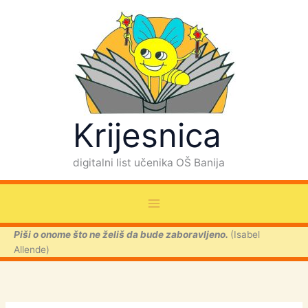
Skip
to
content
Krijesnica
digitalni list učenika OŠ Banija
Piši o onome što ne želiš da bude zaboravljeno.
(Isabel
Allende)