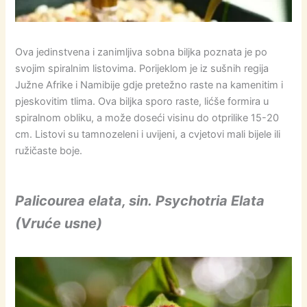
Ova jedinstvena i zanimljiva sobna biljka poznata je po
svojim spiralnim listovima. Porijeklom je iz sušnih regija
Južne Afrike i Namibije gdje pretežno raste na kamenitim i
pjeskovitim tlima. Ova biljka sporo raste, lićše formira u
spiralnom obliku, a može doseći visinu do otprilike 15-20
cm. Listovi su tamnozeleni i uvijeni, a cvjetovi mali bijele ili
ružičaste boje.
Palicourea elata, sin. Psychotria Elata
(Vruće usne)