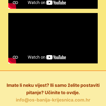
Imate li neku vijest? Ili samo želite postaviti
pitanje? Učinite to ovdje.
info@os-banija-krijesnica.com.hr