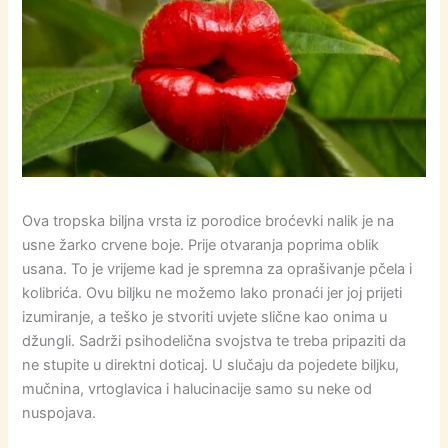
Ova tropska biljna vrsta iz porodice broćevki nalik je na
usne žarko crvene boje. Prije otvaranja poprima oblik
usana. To je vrijeme kad je spremna za oprašivanje pčela i
kolibrića. Ovu biljku ne možemo lako pronaći jer joj prijeti
izumiranje, a teško je stvoriti uvjete slične kao onima u
džungli. Sadrži psihodelična svojstva te treba pripaziti da
ne stupite u direktni doticaj. U slučaju da pojedete biljku,
mučnina, vrtoglavica i halucinacije samo su neke od
nuspojava.