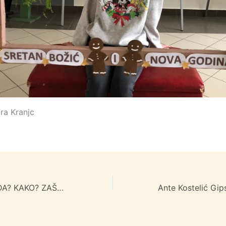
ra Kranjc
ŠTO? GDJE? KADA? KAKO? ZAŠTO?