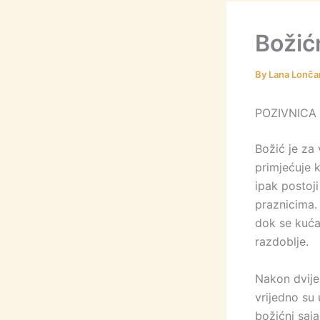
Božić
By
Lana Lonča
POZIVNICA
Božić je za 
primjećuje k
ipak postoji
praznicima.
dok se kućam
razdoblje.
Nakon dvije
vrijedno su 
božićni saj