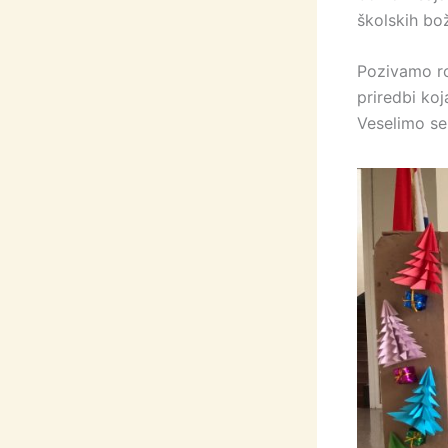
školskih bož
Pozivamo rod
priredbi koj
Veselimo se