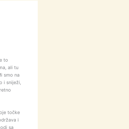
e to
a, ali tu
 Mi smo na
i sniježi,
sretno
oje točke
održava i
odi sa