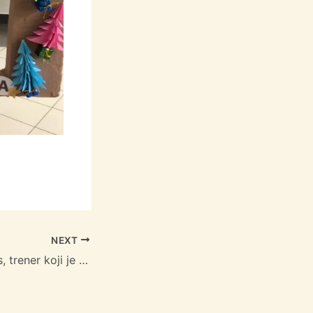
NEXT
Ante Kostelić Gips, trener koji je s uspjesima Janice i Ivice zauvijek promijenio hrvatsko skijanje