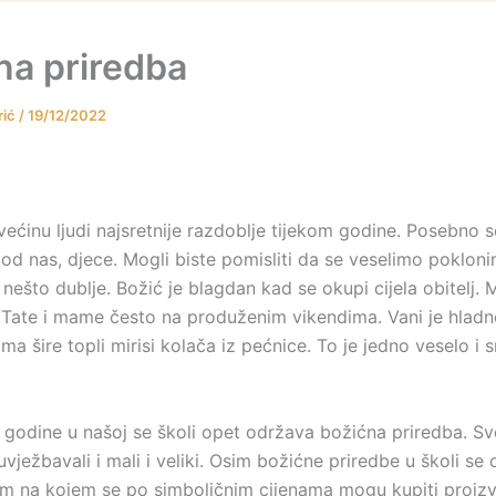
na priredba
rić
/
19/12/2022
većinu ljudi najsretnije razdoblje tijekom godine. Posebno s
od nas, djece. Mogli biste pomisliti da se veselimo poklonim
 nešto dublje. Božić je blagdan kad se okupi cijela obitelj.
 Tate i mame često na produženim vikendima. Vani je hladno 
a šire topli mirisi kolača iz pećnice. To je jedno veselo i 
 godine u našoj se školi opet održava božićna priredba. Sv
uvježbavali i mali i veliki. Osim božićne priredbe u školi se 
am na kojem se po simboličnim cijenama mogu kupiti proizv