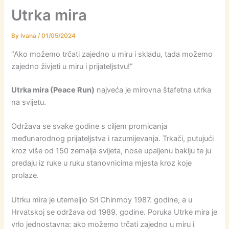
Utrka mira
By
Ivana
/
01/05/2024
“Ako možemo trčati zajedno u miru i skladu, tada možemo
zajedno živjeti u miru i prijateljstvu!”
Utrka mira (Peace Run)
najveća je mirovna štafetna utrka
na svijetu.
Održava se svake godine s ciljem promicanja
međunarodnog prijateljstva i razumijevanja. Trkači, putujući
kroz više od 150 zemalja svijeta, nose upaljenu baklju te ju
predaju iz ruke u ruku stanovnicima mjesta kroz koje
prolaze.
Utrku mira je utemeljio Sri Chinmoy 1987. godine, a u
Hrvatskoj se održava od 1989. godine. Poruka Utrke mira je
vrlo jednostavna: ako možemo trčati zajedno u miru i