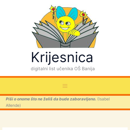
Skip
to
content
Krijesnica
digitalni list učenika OŠ Banija
Piši o onome što ne želiš da bude zaboravljeno.
(Isabel
Allende)