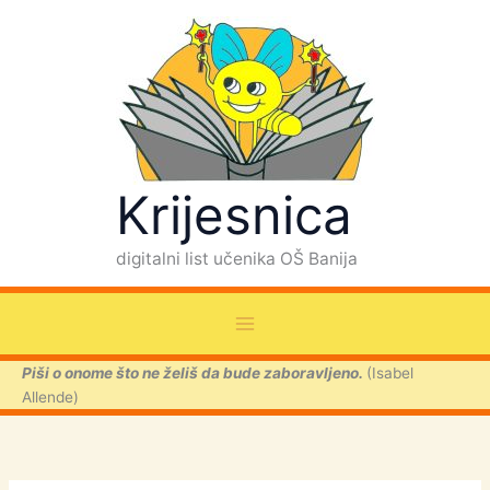
P
Skip
r
to
e
content
t
r
a
g
a
Krijesnica
digitalni list učenika OŠ Banija
Piši o onome što ne želiš da bude zaboravljeno.
(Isabel
Allende)