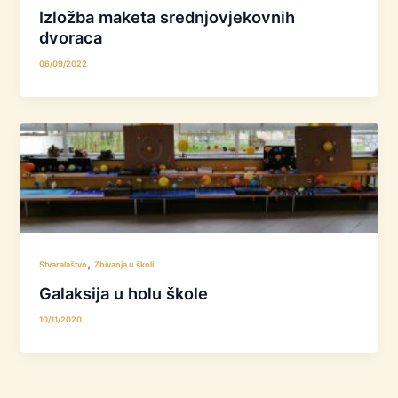
Izložba maketa srednjovjekovnih
dvoraca
06/09/2022
,
Stvaralaštvo
Zbivanja u školi
Galaksija u holu škole
10/11/2020