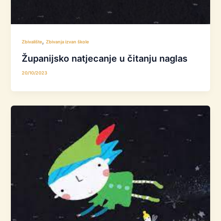
,
Zbivalište
Zbivanja izvan škole
Županijsko natjecanje u čitanju naglas
20/10/2023