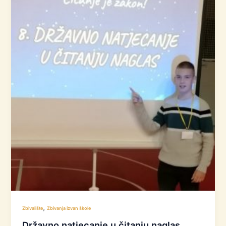
,
Zbivalište
Zbivanja izvan škole
Državno natjecanje u čitanju naglas