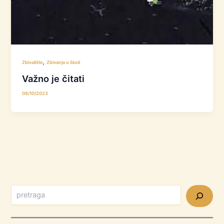
,
Zbivalište
Zbivanja u školi
Važno je čitati
08/10/2023