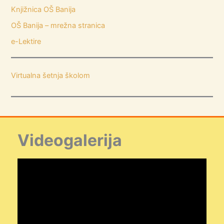
Knjižnica OŠ Banija
OŠ Banija – mrežna stranica
e-Lektire
Virtualna šetnja školom
Videogalerija