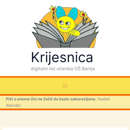
P
Skip
r
to
e
content
t
r
a
g
a
Krijesnica
digitalni list učenika OŠ Banija
Piši o onome što ne želiš da bude zaboravljeno.
(Isabel
Allende)