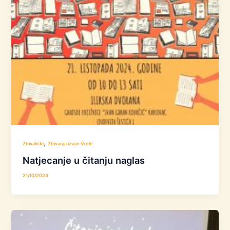
,
Zbivalište
Zbivanja izvan škole
Natjecanje u čitanju naglas
21/10/2024