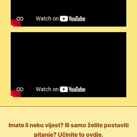
Imate li neku vijest? Ili samo želite postaviti
pitanje? Učinite to ovdje.