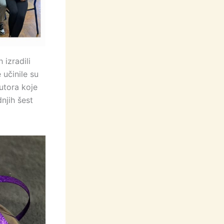
 izradili
 učinile su
utora koje
dnjih šest