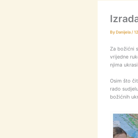
Izrad
By
Danijela
/
1
Za božićni 
vrijedne ruke
njima ukrasi
Osim što čita
rado sudjelu
božićnih ukr