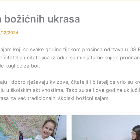
a božićnih ukrasa
2/12/2024
sajam koji se svake godine tijekom prosinca održava u OŠ B
 čitatelja i čitateljica izradile su minijaturne knjige pročitan
le kuglice za bor.
ju i dobro rješavaju kvizove, čitatelji i čitateljice vrlo su kr
ju u školskim aktivnostima. Tako su se i ove godine uključil
asa za već tradicionalni školski božićni sajam.