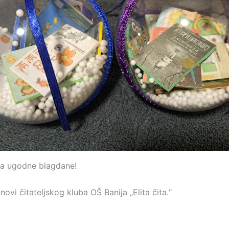
ma ugodne blagdane!
anovi čitateljskog kluba OŠ Banija „Elita čita.“