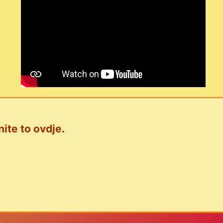
nite to ovdje.