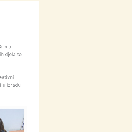
anija
ih djela te
eativni i
i u izradu