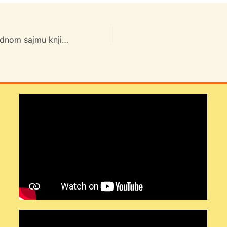
Posjet Međunarodnom sajmu knjiga “Interliber”