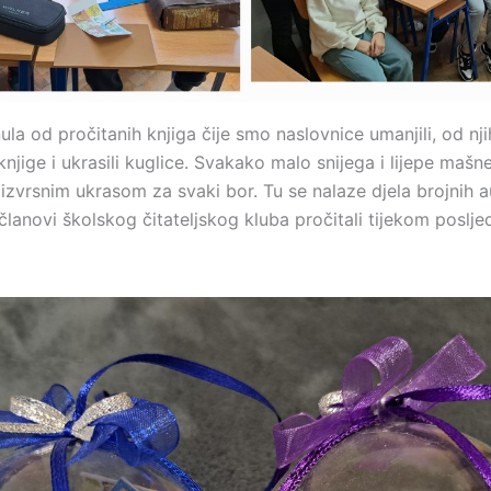
nula od pročitanih knjiga čije smo naslovnice umanjili, od njih
knjige i ukrasili kuglice. Svakako malo snijega i lijepe mašne
izvrsnim ukrasom za svaki bor. Tu se nalaze djela brojnih a
 članovi školskog čitateljskog kluba pročitali tijekom poslje