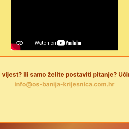
 vijest? Ili samo želite postaviti pitanje? Uči
info@os-banija-krijesnica.com.hr