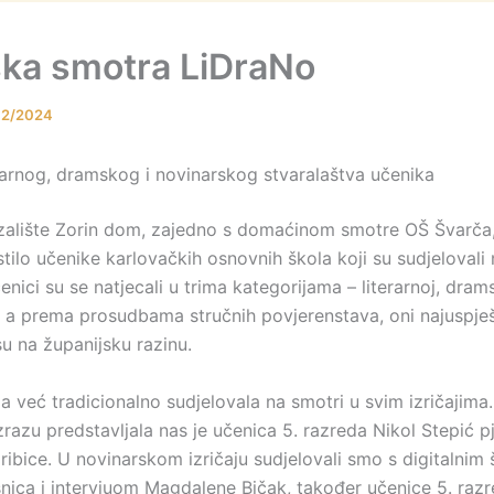
ka smotra LiDraNo
02/2024
rarnog, dramskog i novinarskog stvaralaštva učenika
alište Zorin dom, zajedno s domaćinom smotre OŠ Švarča, 
tilo učenike karlovačkih osnovnih škola koji su sudjelovali 
nici su se natjecali u trima kategorijama – literarnoj, drams
, a prema prosudbama stručnih povjerenstava, oni najuspješ
u na županijsku razinu.
a već tradicionalno sudjelovala na smotri u svim izričajima
izrazu predstavljala nas je učenica 5. razreda Nikol Stepić
 ribice. U novinarskom izričaju sudjelovali smo s digitalnim
esnica i intervjuom Magdalene Bičak, također učenice 5. raz