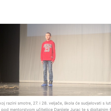
oj razini smotre, 27. i 28. veljače, škola će sudjelovati s l
pod mentorstvom učiteljice Danijele Jurac te s digitalnim 