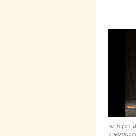
Na županijsk
predstavom 