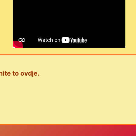
nite to ovdje.