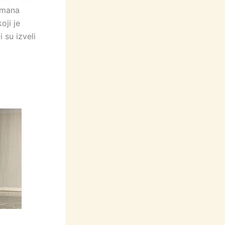
romana
oji je
 su izveli