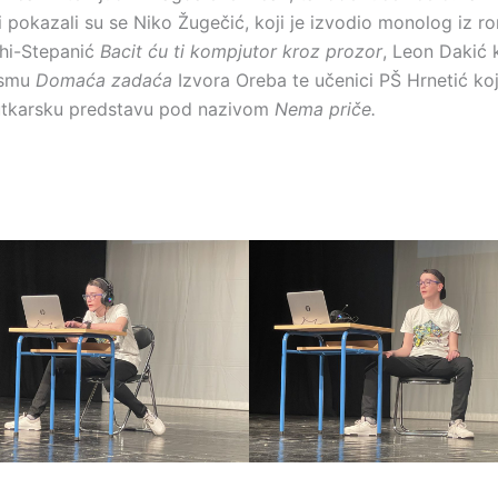
i pokazali su se Niko Žugečić, koji je izvodio monolog iz 
hi-Stepanić
Bacit ću ti kompjutor kroz prozor
, Leon Dakić k
esmu
Domaća zadaća
Izvora Oreba te učenici PŠ Hrnetić koji
lutkarsku predstavu pod nazivom
Nema priče.