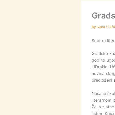
Grads
By
Ivana
/
14/
Smotra lite
Gradsko kaz
godino ugos
LiDraNo. Uče
novinarskoj
predloženi s
Naša je škol
literarnom 
Želja zlatne
listom Krij