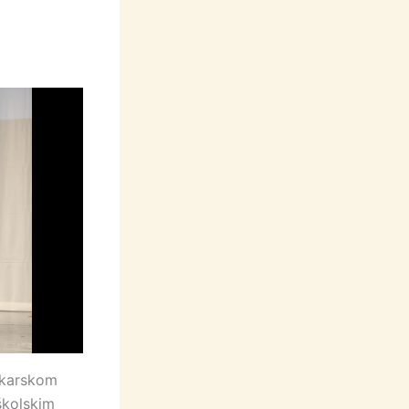
utkarskom
školskim