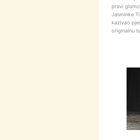
pravi glumc
Jasminke Ti
kazivao pj
originalnu 