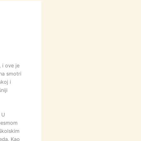
i ove je
na smotri
koj i
niji
. U
 pjesmom
 školskim
reda. Kao