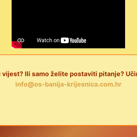
 vijest? Ili samo želite postaviti pitanje? Uči
info@os-banija-krijesnica.com.hr