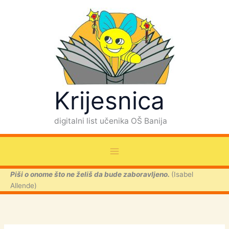
Skip
to
content
Krijesnica
digitalni list učenika OŠ Banija
Piši o onome što ne želiš da bude zaboravljeno.
(Isabel
Allende)