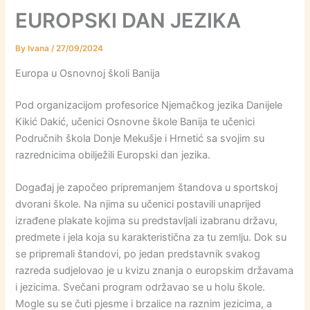
EUROPSKI DAN JEZIKA
By
Ivana
/
27/09/2024
Europa u Osnovnoj školi Banija
Pod organizacijom profesorice Njemačkog jezika Danijele
Kikić Dakić, učenici Osnovne škole Banija te učenici
Područnih škola Donje Mekušje i Hrnetić sa svojim su
razrednicima obilježili Europski dan jezika.
Događaj je započeo pripremanjem štandova u sportskoj
dvorani škole. Na njima su učenici postavili unaprijed
izrađene plakate kojima su predstavljali izabranu državu,
predmete i jela koja su karakteristična za tu zemlju. Dok su
se pripremali štandovi, po jedan predstavnik svakog
razreda sudjelovao je u kvizu znanja o europskim državama
i jezicima. Svečani program održavao se u holu škole.
Mogle su se čuti pjesme i brzalice na raznim jezicima, a