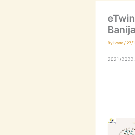
eTwin
Banij
By
Ivana
/
27/
2021./2022.