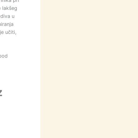
e lakšeg
adiva u
iranja
e učiti,
 pod
z