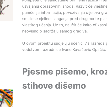
usvajanju obrazovnih ishoda. Razvit će vještin
pamćenja informacija, povezivanja dijelova gr
smislene cjeline, izlaganja pred drugima te plan
vlastitog učenja. Uz to, naučit će kako efikasnij
neovisno o sadržaju samog gradiva.
U ovom projektu sudjeluju učenici 7.a razreda
vodstvom razrednice Ivane Kovačević Opačić.
Pjesme pišemo, kro
stihove dišemo