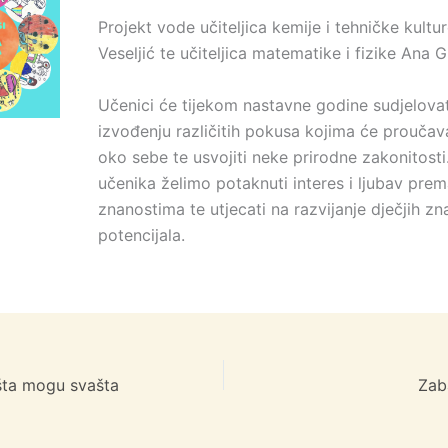
Projekt vode učiteljica kemije i tehničke kultu
Veseljić te učiteljica matematike i fizike Ana G
Učenici će tijekom nastavne godine sudjelovat
izvođenju različitih pokusa kojima će proučava
oko sebe te usvojiti neke prirodne zakonitosti
učenika želimo potaknuti interes i ljubav pre
znanostima te utjecati na razvijanje dječjih z
potencijala.
šta mogu svašta
Zab