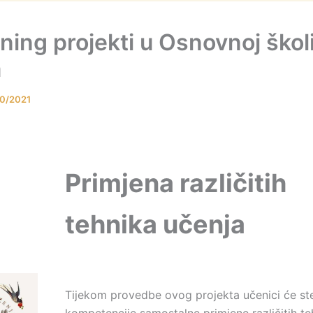
ning projekti u Osnovnoj škol
a
10/2021
Primjena različitih
tehnika učenja
Tijekom provedbe ovog projekta učenici će st
kompetencije samostalne primjene različitih te