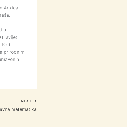
re Ankica
raša.
i u
ti svijet
. Kod
ma prirodnim
nanstvenih
NEXT
avna matematika