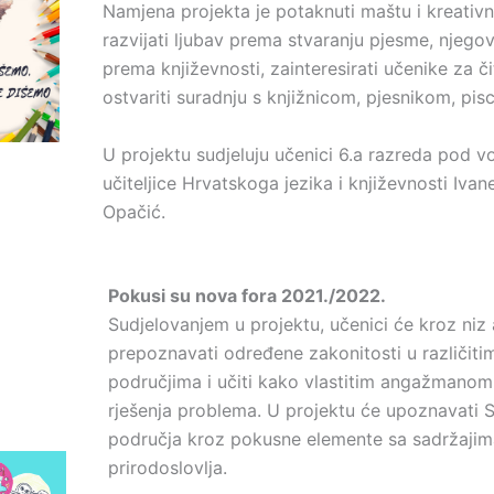
Namjena projekta je potaknuti maštu i kreativn
razvijati ljubav prema stvaranju pjesme, njegov
prema književnosti, zainteresirati učenike za či
ostvariti suradnju s knjižnicom, pjesnikom, pi
U projektu sudjeluju učenici 6.a razreda pod 
učiteljice Hrvatskoga jezika i književnosti Iva
Opačić.
Pokusi su nova fora 2021./2022.
Sudjelovanjem u projektu, učenici će kroz niz 
prepoznavati određene zakonitosti u različit
područjima i učiti kako vlastitim angažmanom
rješenja problema. U projektu će upoznavati
područja kroz pokusne elemente sa sadržaji
prirodoslovlja.