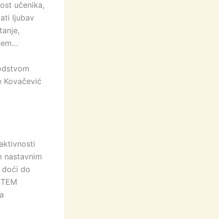
ost učenika,
ati ljubav
tanje,
scem…
vodstvom
ne Kovačević
aktivnosti
im nastavnim
 doći do
 STEM
ma