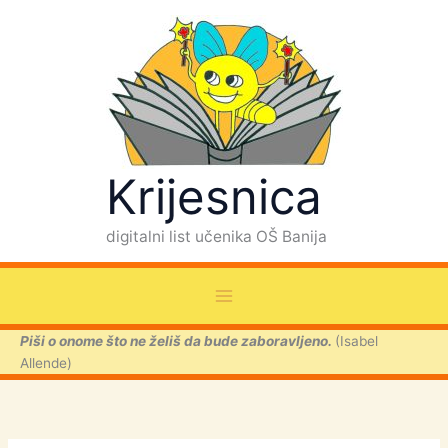
Skip
to
content
Krijesnica
digitalni list učenika OŠ Banija
Piši o onome što ne želiš da bude zaboravljeno.
(Isabel
Allende)