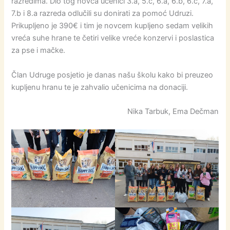
razredima. Dio tog novca učenici 3.a, 5.c, 6.a, 6.b, 6.c, 7.a,
7.b i 8.a razreda odlučili su donirati za pomoć Udruzi.
Prikupljeno je 390€ i tim je novcem kupljeno sedam velikih
vreća suhe hrane te četiri velike vreće konzervi i poslastica
za pse i mačke.
Član Udruge posjetio je danas našu školu kako bi preuzeo
kupljenu hranu te je zahvalio učenicima na donaciji.
Nika Tarbuk, Ema Dečman