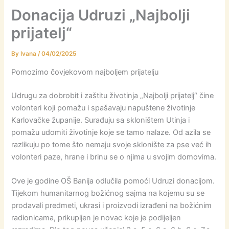
Donacija Udruzi „Najbolji
prijatelj“
By
Ivana
/
04/02/2025
Pomozimo čovjekovom najboljem prijatelju
Udrugu za dobrobit i zaštitu životinja „Najbolji prijatelj“ čine
volonteri koji pomažu i spašavaju napuštene životinje
Karlovačke županije. Surađuju sa skloništem Utinja i
pomažu udomiti životinje koje se tamo nalaze. Od azila se
razlikuju po tome što nemaju svoje sklonište za pse već ih
volonteri paze, hrane i brinu se o njima u svojim domovima.
Ove je godine OŠ Banija odlučila pomoći Udruzi donacijom.
Tijekom humanitarnog božićnog sajma na kojemu su se
prodavali predmeti, ukrasi i proizvodi izrađeni na božićnim
radionicama, prikupljen je novac koje je podijeljen