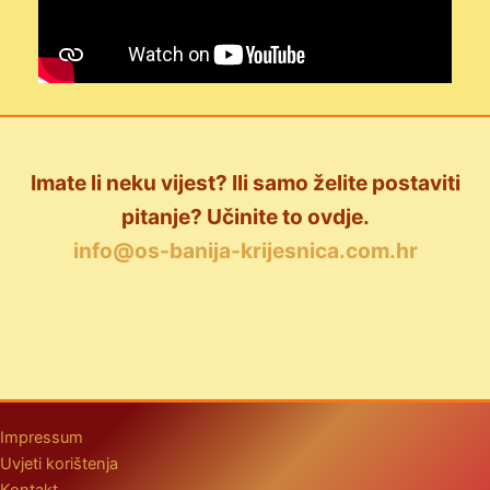
Imate li neku vijest? Ili samo želite postaviti
pitanje? Učinite to ovdje.
info@os-banija-krijesnica.com.hr
Impressum
Uvjeti korištenja