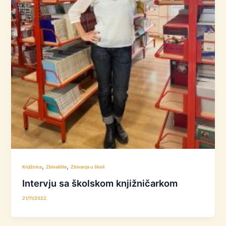
,
,
Knjižnica
Zbivalište
Zbivanja u školi
Intervju sa školskom knjižničarkom
21/11/2022