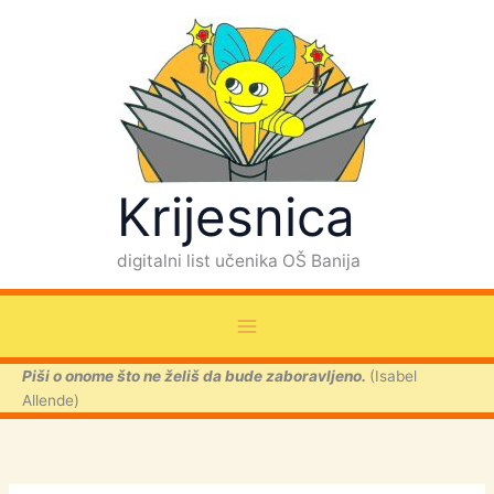
P
Skip
r
to
e
content
t
r
a
g
a
Krijesnica
digitalni list učenika OŠ Banija
Piši o onome što ne želiš da bude zaboravljeno.
(Isabel
Allende)