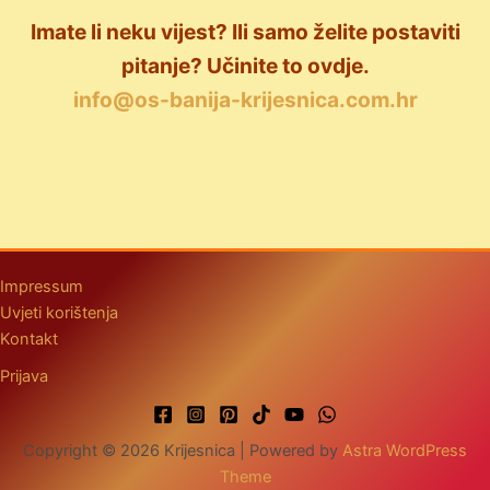
Imate li neku vijest? Ili samo želite postaviti
pitanje? Učinite to ovdje.
info@os-banija-krijesnica.com.hr
Impressum
Uvjeti korištenja
Kontakt
Prijava
Copyright © 2026 Krijesnica | Powered by
Astra WordPress
Theme