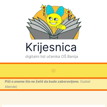
Skip
to
content
Krijesnica
digitalni list učenika OŠ Banija
Piši o onome što ne želiš da bude zaboravljeno.
(Isabel
Allende)