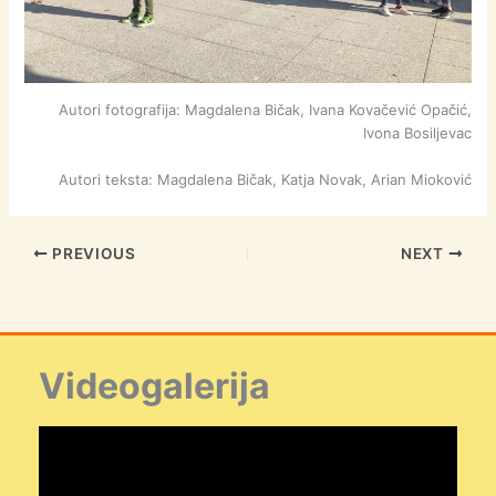
Autori fotografija: Magdalena Bičak, Ivana Kovačević Opačić,
Ivona Bosiljevac
Autori teksta: Magdalena Bičak, Katja Novak, Arian Mioković
PREVIOUS
NEXT
Videogalerija