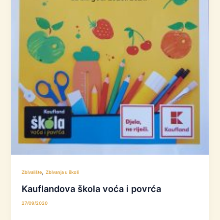
,
Zbivalište
Zbivanja u školi
Kauflandova škola voća i povrća
27/09/2020