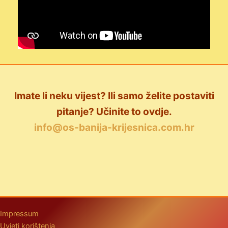
Imate li neku vijest? Ili samo želite postaviti
pitanje? Učinite to ovdje.
info@os-banija-krijesnica.com.hr
Impressum
Uvjeti korištenja