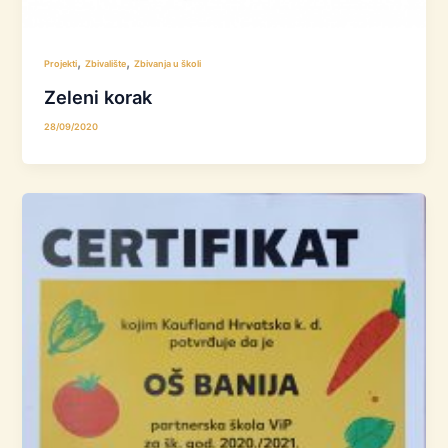
,
,
Projekti
Zbivalište
Zbivanja u školi
Zeleni korak
28/09/2020