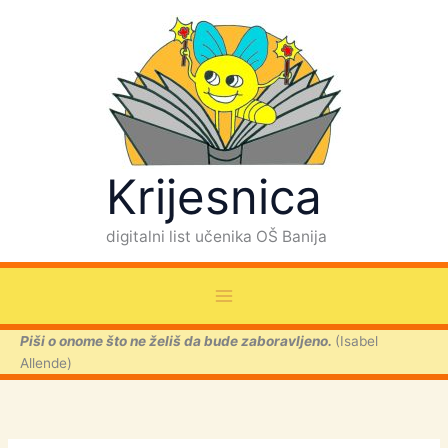
P
Skip
r
to
e
content
t
r
a
g
a
Krijesnica
digitalni list učenika OŠ Banija
Piši o onome što ne želiš da bude zaboravljeno.
(Isabel
Allende)